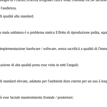
 l'audienza.
i qualità altu standard.
ala saldatura è u prublema staticu Effettu di riproduzione pulita, squisi
mplementazione hardware / software, senza sacrificà a qualità di l'immag
zazione di alta qualità ponu esse vistu in tutti l'anguli;
 di standard elevatu, adattatu per l'ambienti duru esterni per un usu à lo
 esse faciule mantenimentu frontale / posteriore;