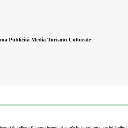
rma Publicità Media Turismu Culturale
isogni di i clienti.Schermi irregolari cum'è bola, colonna, etc.hè facilm