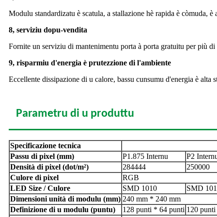
Modulu standardizatu è scatula, a stallazione hè rapida è còmuda, è 
8, serviziu dopu-vendita
Fornite un serviziu di mantenimentu porta à porta gratuitu per più di
9, risparmiu d'energia è prutezzione di l'ambiente
Eccellente dissipazione di u calore, bassu cunsumu d'energia è alta st
Parametru di u produttu
Specificazione tecnica
Passu di pixel (mm)
P1.875 Internu
P2 Intern
Densità di pixel (dot/m²)
284444
250000
Culore di pixel
RGB
LED Size / Culore
SMD 1010
SMD 101
Dimensioni unità di modulu (mm)
240 mm * 240 mm
Definizione di u modulu (puntu)
128 punti * 64 punti
120 punti