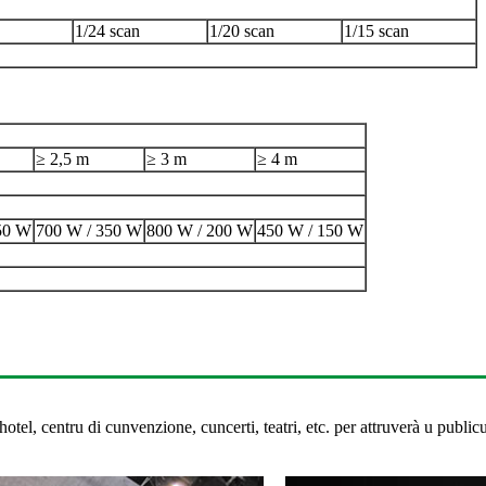
1/24 scan
1/20 scan
1/15 scan
≥ 2,5 m
≥ 3 m
≥ 4 m
50 W
700 W / 350 W
800 W / 200 W
450 W / 150 W
hotel, centru di cunvenzione, cuncerti, teatri, etc. per attruverà u public