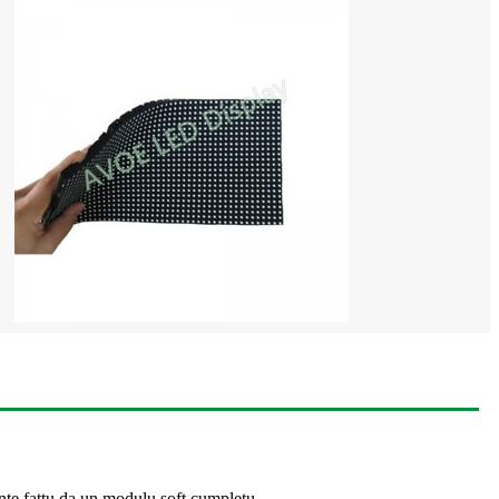
ente fattu da un modulu soft cumpletu.