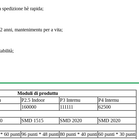
a spedizione hè rapida;
 2 anni, mantenimentu per a vita;
abilità;
Moduli di produttu
u
P2.5 Indoor
P3 Internu
P4 Internu
160000
111111
62500
0
SMD 1515
SMD 2020
SMD 2020
 * 60 punti
96 punti * 48 punti
80 punti * 40 punti
60 punti * 30 punti