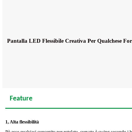
Pantalla LED Flessibile Creativa Per Qualchese Fo
Feature
1, Alta flessibilità
Pò esse qualsiasi cuncepitu per rotulatu, curvatu è swing secondu i b