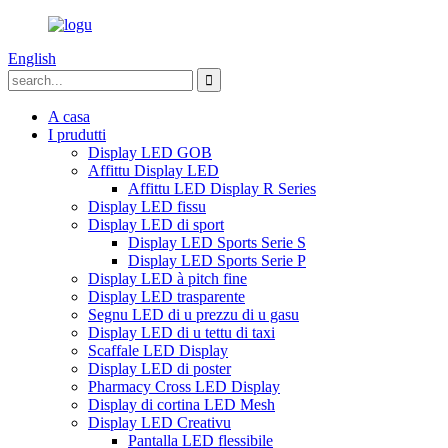
English
A casa
I prudutti
Display LED GOB
Affittu Display LED
Affittu LED Display R Series
Display LED fissu
Display LED di sport
Display LED Sports Serie S
Display LED Sports Serie P
Display LED à pitch fine
Display LED trasparente
Segnu LED di u prezzu di u gasu
Display LED di u tettu di taxi
Scaffale LED Display
Display LED di poster
Pharmacy Cross LED Display
Display di cortina LED Mesh
Display LED Creativu
Pantalla LED flessibile