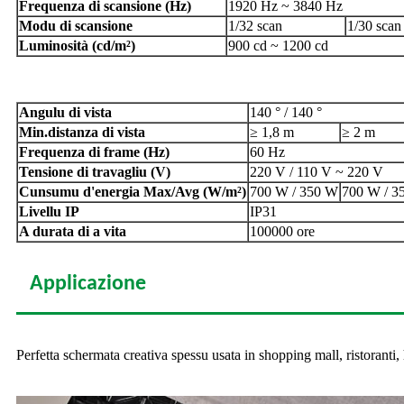
Frequenza di scansione (Hz)
1920 Hz ~ 3840 Hz
Modu di scansione
1/32 scan
1/30 scan
Luminosità (cd/m²)
900 cd ~ 1200 cd
Angulu di vista
140 ° / 140 °
Min.distanza di vista
≥ 1,8 m
≥ 2 m
Frequenza di frame (Hz)
60 Hz
Tensione di travagliu (V)
220 V / 110 V ~ 220 V
Cunsumu d'energia Max/Avg (W/m²)
700 W / 350 W
700 W / 3
Livellu IP
IP31
A durata di a vita
100000 ore
Applicazione
Perfetta schermata creativa spessu usata in shopping mall, ristoranti, 