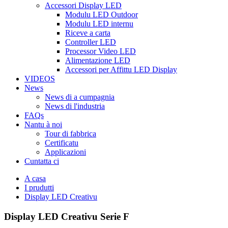
Accessori Display LED
Modulu LED Outdoor
Modulu LED internu
Riceve a carta
Controller LED
Processor Video LED
Alimentazione LED
Accessori per Affittu LED Display
VIDEOS
News
News di a cumpagnia
News di l'industria
FAQs
Nantu à noi
Tour di fabbrica
Certificatu
Applicazioni
Cuntatta ci
A casa
I prudutti
Display LED Creativu
Display LED Creativu Serie F