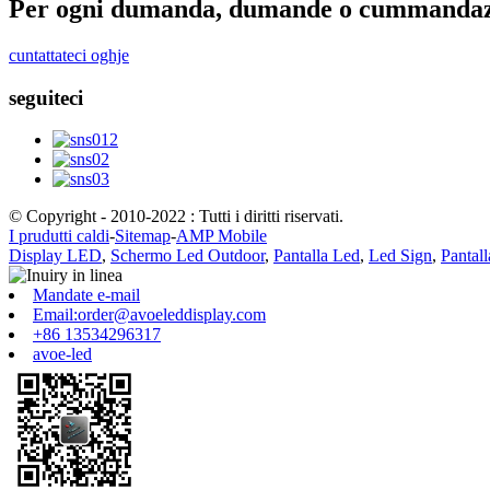
Per ogni dumanda, dumande o cummandazi
cuntattateci oghje
seguiteci
© Copyright - 2010-2022 : Tutti i diritti riservati.
I prudutti caldi
-
Sitemap
-
AMP Mobile
Display LED
,
Schermo Led Outdoor
,
Pantalla Led
,
Led Sign
,
Pantal
Mandate e-mail
Email:order@avoeleddisplay.com
+86 13534296317
avoe-led