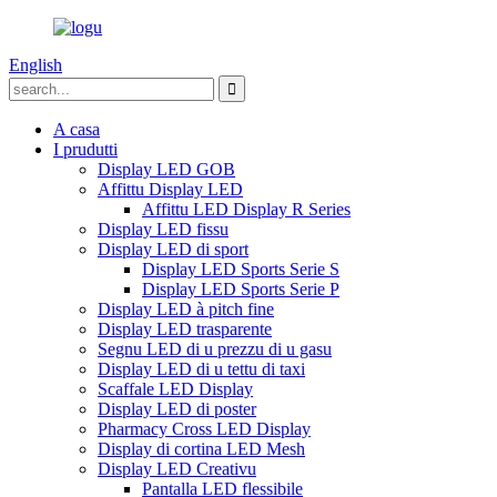
English
A casa
I prudutti
Display LED GOB
Affittu Display LED
Affittu LED Display R Series
Display LED fissu
Display LED di sport
Display LED Sports Serie S
Display LED Sports Serie P
Display LED à pitch fine
Display LED trasparente
Segnu LED di u prezzu di u gasu
Display LED di u tettu di taxi
Scaffale LED Display
Display LED di poster
Pharmacy Cross LED Display
Display di cortina LED Mesh
Display LED Creativu
Pantalla LED flessibile