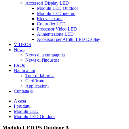
Accessori Display LED
Modulu LED Outdoor
Modulu LED internu
Riceve a carta
Controller LED
Processor Video LED
Alimentazione LED
Accessori per Affittu LED Display
VIDEOS
News
News di a cumpagnia
News di l'industria
FAQs
Nantu à noi
Tour di fabbrica
Certificatu
Applicazioni
Cuntatta ci
A casa
I prudutti
Modulu LED
Modulu LED Outdoor
Modulu LED P5 Outdoor A