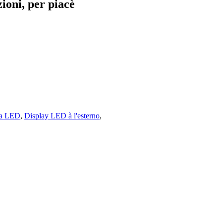
oni, per piacè
la LED
,
Display LED à l'esterno
,