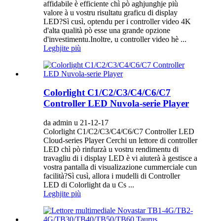
affidabile è efficiente chì pò aghjunghje più
valore à u vostru risultatu graficu di display
LED?Sì cusì, optendu per i controller video 4K
d'alta qualità pò esse una grande opzione
d'investimentu.Inoltre, u controller video hè ...
Leghjite più
Colorlight C1/C2/C3/C4/C6/C7
Controller LED Nuvola-serie Player
da admin u 21-12-17
Colorlight C1/C2/C3/C4/C6/C7 Controller LED
Cloud-series Player Cerchi un lettore di controller
LED chì pò rinfurzà u vostru rendimentu di
travagliu di i display LED è vi aiuterà à gestisce a
vostra pantalla di visualizazione cummerciale cun
facilità?Sì cusì, allora i mudelli di Controller
LED di Colorlight da u Cs ...
Leghjite più