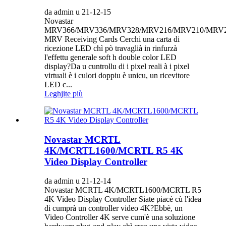
da admin u 21-12-15
Novastar
MRV366/MRV336/MRV328/MRV216/MRV210/MRV
MRV Receiving Cards Cerchi una carta di
ricezione LED chì pò travaglià in rinfurzà
l'effettu generale soft h double color LED
display?Da u cuntrollu di i pixel reali à i pixel
virtuali è i culori doppiu è unicu, un ricevitore
LED c...
Leghjite più
Novastar MCRTL
4K/MCRTL1600/MCRTL R5 4K
Video Display Controller
da admin u 21-12-14
Novastar MCRTL 4K/MCRTL1600/MCRTL R5
4K Video Display Controller Siate piacè cù l'idea
di cumprà un controller video 4K?Ebbè, un
Video Controller 4K serve cum'è una soluzione