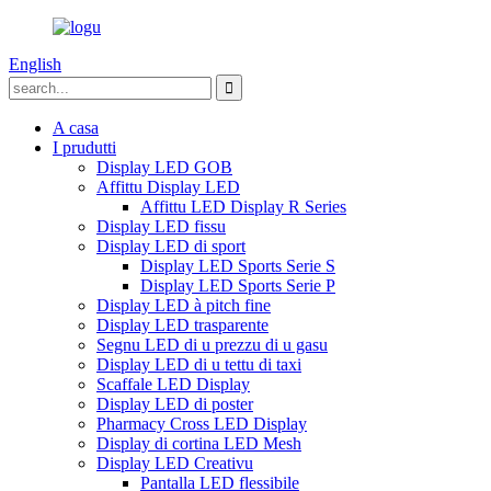
English
A casa
I prudutti
Display LED GOB
Affittu Display LED
Affittu LED Display R Series
Display LED fissu
Display LED di sport
Display LED Sports Serie S
Display LED Sports Serie P
Display LED à pitch fine
Display LED trasparente
Segnu LED di u prezzu di u gasu
Display LED di u tettu di taxi
Scaffale LED Display
Display LED di poster
Pharmacy Cross LED Display
Display di cortina LED Mesh
Display LED Creativu
Pantalla LED flessibile