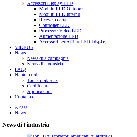
Accessori Display LED
Modulu LED Outdoor
Modulu LED internu
Riceve a carta
Controller LED
Processor Video LED
Alimentazione LED
Accessori per Affittu LED Display
VIDEOS
News
News di a cumpagnia
News di l'industria
FAQs
Nantu à noi
Tour di fabbrica
Certificatu
Applicazioni
Cuntatta ci
A casa
News
News di l'industria