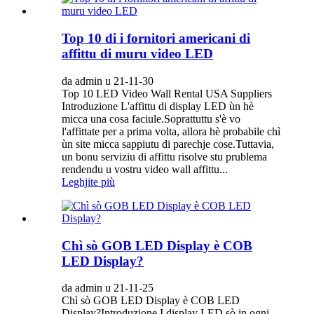
Top 10 di i fornitori americani di
affittu di muru video LED
da admin u 21-11-30
Top 10 LED Video Wall Rental USA Suppliers
Introduzione L'affittu di display LED ùn hè
micca una cosa faciule.Soprattuttu s'è vo
l'affittate per a prima volta, allora hè probabile chì
ùn site micca sappiutu di parechje cose.Tuttavia,
un bonu serviziu di affittu risolve stu prublema
rendendu u vostru video wall affittu...
Leghjite più
Chì sò GOB LED Display è COB
LED Display?
da admin u 21-11-25
Chì sò GOB LED Display è COB LED
Display?Introduzione I display LED sò in ogni