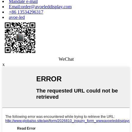
Mandate e-mail
Email:order@avoeleddisplay.com
+86 13534296317
avoe-led
WeChat
x