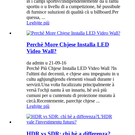
in i campi sportivi!Indipendentemente da u ramu
sportiu o u livellu di a cumpetizione, hè pussibule
di furnisce suluzioni di qualità cù u billboard.Per
quessa, ...
Leghjite più
Perchè More Chjese Installa LED
Video Wall?
da admin u 21-09-16
Perchè Più Chjese Installa LED Video Wall ?In
l'ultimi dui decennii, e chjese anu impegnatu in u
cultu aghjunghjendu elementi visuali durante i
servizii.Una volta fucalizzatu principalmente à
versà l'ochji nantu à un innariu, hè avà più
cumuni per u cuntenutu di proiezione muratu à
circà.Recentemente, parechje chjese ...
Leghjite più
HDR vs SDR: chì hè a differenza?