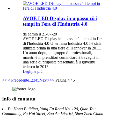
AVOE LED Display in u passu cù i
tempi in l'era di l'Industria 4.0
da admin u 21-07-20
AVOE LED Display in u passu cù i tempi in l'era
di l'Industria 4.0 U terminu Industria 4.0 hè stata
utilizata prima in una fiera di Hannover in 2011.
Un annu dopu, un gruppu di prufessiunali,
maestri è imprenditori cuminciaru à travaglià in
una seria di pruposte presentate. à u guvernu
tedescu in 2013 u ...
Leghjite più
<<
< Precedente
1
2
3
4
5
Next>
>>
Pagina 4 / 5
Info di cuntattu
Fu Hong Building, Yong Fu Road No. 120, Qiao Tou
Community, Fu Hai Street, Bao An District, Shen Zhen China