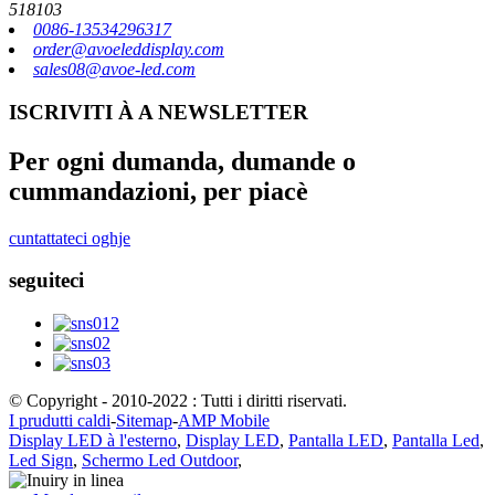
518103
0086-13534296317
order@avoeleddisplay.com
sales08@avoe-led.com
ISCRIVITI À A NEWSLETTER
Per ogni dumanda, dumande o
cummandazioni, per piacè
cuntattateci oghje
seguiteci
© Copyright - 2010-2022 : Tutti i diritti riservati.
I prudutti caldi
-
Sitemap
-
AMP Mobile
Display LED à l'esterno
,
Display LED
,
Pantalla LED
,
Pantalla Led
,
Led Sign
,
Schermo Led Outdoor
,