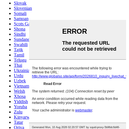
Slovak
Slovenian
Somali
Samoan
Scots Gaelic
Shona
Sindhi
Sundanese
Swahili
Tajik
Tamil
Telugu
Thai
Ukrainian
Urdu
Uzbek
Vietnamese
Welsh
Xhosa
Yiddish
Yoruba
Zulu
Kinyarwanda
Tatar
Oriya