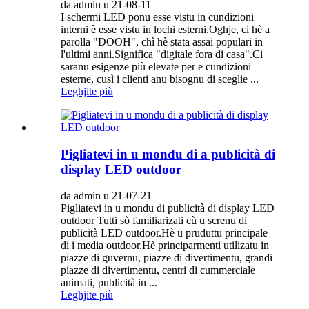
da admin u 21-08-11
I schermi LED ponu esse vistu in cundizioni
interni è esse vistu in lochi esterni.Oghje, ci hè a
parolla "DOOH", chì hè stata assai populari in
l'ultimi anni.Significa "digitale fora di casa".Ci
saranu esigenze più elevate per e cundizioni
esterne, cusì i clienti anu bisognu di sceglie ...
Leghjite più
Pigliatevi in ​​u mondu di a publicità di
display LED outdoor
da admin u 21-07-21
Pigliatevi in ​​u mondu di publicità di display LED
outdoor Tutti sò familiarizati cù u screnu di
publicità LED outdoor.Hè u pruduttu principale
di i media outdoor.Hè principarmenti utilizatu in
piazze di guvernu, piazze di divertimentu, grandi
piazze di divertimentu, centri di cummerciale
animati, publicità in ...
Leghjite più